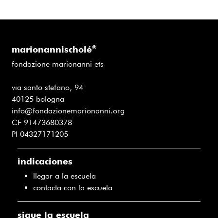
marionannischolé
®
fondazione marionanni ets
via santo stefano, 94
40125 bologna
info@fondazionemarionanni.org
CF 91473680378
PI 04327171205
indicaciones
llegar a la escuela
contacta con la escuela
sigue la escuela