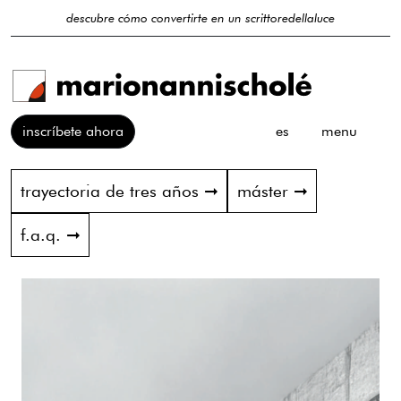
descubre cómo convertirte en un scrittoredellaluce
inscríbete ahora
es
menu
trayectoria de tres años ➞
máster ➞
f.a.q. ➞