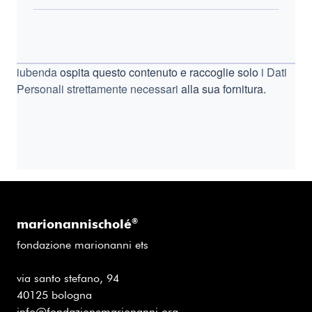
iubenda
ospita questo contenuto e raccoglie solo
i Dati
Personali strettamente necessari
alla sua fornitura.
marionannischolé
®
fondazione marionanni ets
via santo stefano, 94
40125 bologna
info@fondazionemarionanni.org