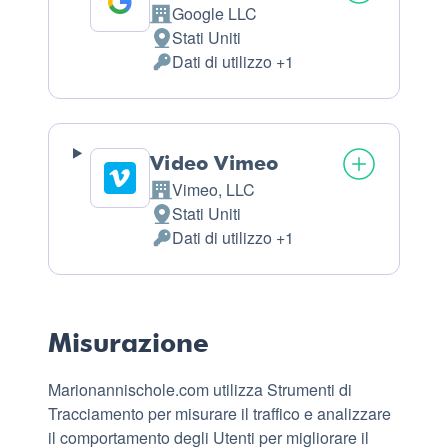
Google LLC
Azienda:
Stati Uniti
Luogo
Dati di utilizzo +1
del
Dati
trattamento:
Personali
trattati:
Video Vimeo
Vimeo, LLC
Azienda:
Stati Uniti
Luogo
Dati di utilizzo +1
del
Dati
trattamento:
Personali
trattati:
Misurazione
Marionannischole.com utilizza Strumenti di
Tracciamento per misurare il traffico e analizzare
il comportamento degli Utenti per migliorare il