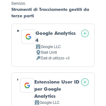
Servizio.
Strumenti di Tracciamento gestiti da
terze parti
Google Analytics
4
Google LLC
Azienda:
Stati Uniti
Luogo
Dati di utilizzo +3
del
Dati
trattamento:
Personali
trattati:
Estensione User ID
per Google
Analytics
Google LLC
Azienda: