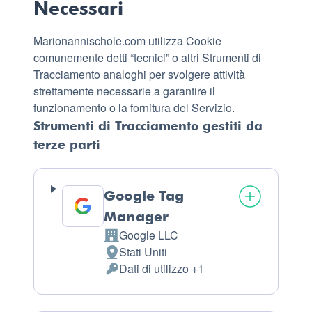
Necessari
Marionannischole.com utilizza Cookie
comunemente detti “tecnici” o altri Strumenti di
Tracciamento analoghi per svolgere attività
strettamente necessarie a garantire il
funzionamento o la fornitura del Servizio.
Strumenti di Tracciamento gestiti da
terze parti
Google Tag
Manager
Google LLC
Azienda:
Stati Uniti
Luogo
Dati di utilizzo +1
del
Dati
trattamento:
Personali
trattati: