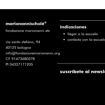
marionannischolé
®
indicaciones
fondazione marionanni ets
llegar a la escuela
contacta con la escuel
via santo stefano, 94
40125 bologna
info@fondazionemarionanni.org
CF 91473680378
PI 04327171205
suscríbete al newsl