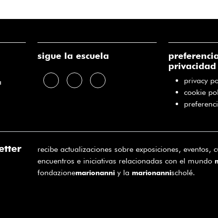
sigue la escuela
preferenci
privacidad
privacy po
a
cookie pol
preferenc
etter
recibe actualizaciones sobre exposiciones, eventos, c
encuentros e iniciativas relacionadas con el mundo
fondazione
y la
scholé.
marionanni
marionanni